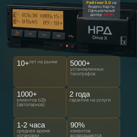
Рейтинг 5.0
на
Яндекс.Карты
Официальный
дилер
АТОЛ
10+
лет на рынке
5000+
установленных
тахографов
1000+
2 года
клиентов b2b
гарантия на услуги
(автопарков)
1-2 часа
90%
среднее время
клиентов
установки
возвращаются